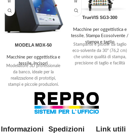
TrueVIS SG3-300
Macchine per oggettistica e
tessile
,
Stampa Ecosolvente /
stampa e taglio
Stampante e plotter da taglio
MODELA MDX-50
eco-solvente da 30" (76,2 cm)
che unisce qualità di stampa,
Macchine per oggettistica e
precisione di taglio e facilità
tessile
,
Incisori
Modellatore 3D professionale
d'uso in un'unica soluzione
da banco, ideale per la
compatta.
realizzazione di prototipi,
stampi e piccole produzioni.
Dotato di cambio utensile
automatico a 5 posizioni e asse
rotativo opzionale, consente
lavorazioni continue e precise
su materiali come ABS, POM,
nylon, cera da modellazione,
Informazioni
Spedizioni
Link utili
legno e PVC.